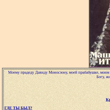
Моему прадеду Давиду Моносзону, моей прабабушке, моим ба
Богу, ж
Кр
ГДЕ ТЫ БЫЛ?