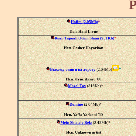
Р
Hofim (2.05Mb)
*
Исп. Hani Livne
Reah Tapuah Odem Shani (951Kb)
*
Исп. Gesher Hayarkon
*
Выхожу один я на дорогу
(2.64Mb)
Исп. Луис Данто
'60
Mazel Tov
(816Kb)*
Domino
(2.04Mb)*
Исп. Yaffa Yarkoni
'60
Mein Shtetele Belz
(2.42Mb)*
Исп. Unknown artist