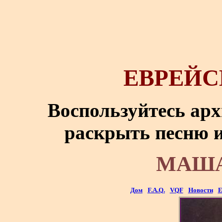
ЕВРЕЙС
Воспользуйтесь ар
раскрыть песню и
МАША
Дом
F.A.Q.
VQF
Новости
Е