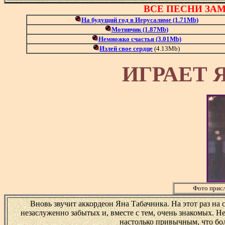
ВСЕ ПЕСНИ ЗА
На будущий год в Иерусалиме
(1.71Mb)
Мотивчик
(1.87Mb)
Немножко счастья
(3.01Mb)
Излей свое сердце
(4.13Mb)
ИГРАЕТ 
Фото прис
Вновь звучит аккордеон Яна Табачника. На этот раз на
незаслуженно забытых и, вместе с тем, очень знакомых. Н
настолько привычным, что бо