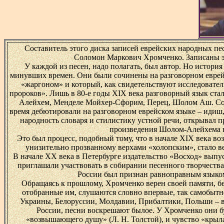
Составитель этого диска записей еврейских народных пе
Соломон Маркович Хромченко. Записаны эти
У каждой из песен, надо полагать, был автор. Но истори
минувших времен. Они были сочинены на разговорном еврейс
«жаргоном» и который, как свидетельствуют исследовате
пророков». Лишь в 80-е годы XIX века разговорный язык ста
Алейхем, Менделе Мойхер-Сфорим, Перец, Шолом Аш. Созд
время дебютировали на разговорном еврейском языке – идиш
народность словаря и стилистику устной речи, открывал п
произведения Шолом-Алейхема ю
Это был процесс, подобный тому, что в начале XIX века во
унизительно прозванному верхами «холопским», стало ве
В начале XX века в Петербурге издательство «Восход» выпу
приглашали участвовать в собирании песенного творчеств
России был признан равноправным языком
Обращаясь к прошлому, Хромченко верен своей памяти, б
отобранные им, слушаются словно впервые, так самобытн
Украины, Белоруссии, Молдавии, Прибалтики, Польши – в г
России, песни воскрешают былое. У Хромченко они бу
«возвышающего душу» (Л. Н. Толстой), и чувство «крыла