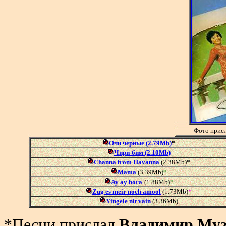
Фото прис
Очи черные (2.79Mb)
*
Чири-бим (2.10Mb)
Channa from Havanna
(2.38Mb)*
Mama
(3.39Mb)
*
Ay ay hora
(1.88Mb)
*
Zug es meir noch amool
(1.73Mb)
*
Yingele nit vain
(3.36Mb)
*Песни прислал
Владимир Му