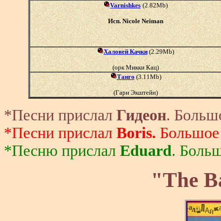
Varnishkes
(2.82Mb)
Исп. Nicole Neiman
Халовей Качки
(2.29Mb)
(орк Микки Кац)
Танго
(3.11Mb)
(Гари Экштейн)
*Песни прислал
Гидеон
. Больш
*Песни прислал
Boris.
Большое 
*
Песню прислал
Eduard
. Боль
"The Ba