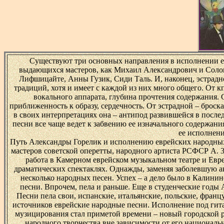
Существуют три основных направления в исполнении е
выдающихся мастеров, как Михаил Александрович и Солом
Лифшицайте, Анны Гузик, Сиди Таль. И, наконец, эстрадно
традиций, хотя и имеет с каждой из них много общего. От 
вокального аппарата, глубина прочтения содержания. 
приближенность к образу, сердечность. От эстрадной – броск
в своих интерпретациях она – антипод развившейся в после
песни все чаще ведет к забвению ее изначального содержания
ее исполнен
Путь Александры Горелик и исполнению еврейских народных 
мастеров советской оперетты, народного артиста РСФСР А. 3
работа в Камерном еврейском музыкальном театре и Евр
драматических спектаклях. Однажды, заменяя заболевшую ак
несколько народных песен. Успех – а дело было в Калини
песни. Впрочем, пела и раньше. Еще в студенческие годы 
Песни пела свои, испанские, итальянские, польские, франц
источников еврейские народные песни. Исполнение под гита
музицирования стал приметой времени – новый городской р
народного творчества вне зависимости от его национальн