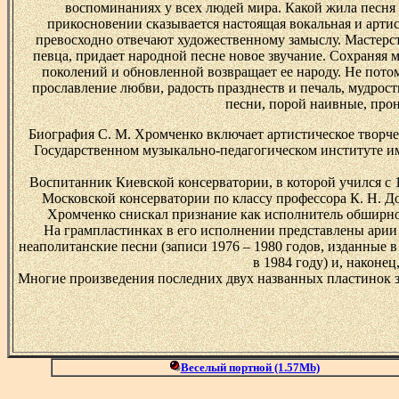
воспоминаниях у всех людей мира. Какой жила песня ко
прикосновении сказывается настоящая вокальная и артис
превосходно отвечают художественному замыслу. Мастерс
певца, придает народной песне новое звучание. Сохраняя
поколений и обновленной возвращает ее народу. Не потом
прославление любви, радость празднеств и печаль, мудрость
песни, порой наивные, прон
Биография С. М. Хромченко включает артистическое творчес
Государственном музыкально-педагогическом институте им
Воспитанник Киевской консерватории, в которой учился с 1
Московской консерватории по классу профессора К. Н. До
Хромченко снискал признание как исполнитель обширног
На грампластинках в его исполнении представлены арии и
неаполитанские песни (записи 1976 – 1980 годов, изданные в
в 1984 году) и, наконе
Многие произведения последних двух названных пластинок з
Веселый портной
(1.57Mb)