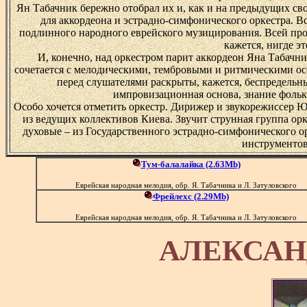
Ян Табачник бережно отобрал их и, как и на предыдущих св
для аккордеона и эстрадно-симфонического оркестра. Вс
подлинного народного еврейского музицирования. Всей пр
кажется, нигде эт
И, конечно, над оркестром парит аккордеон Яна Табачн
сочетается с мелодическими, тембровыми и ритмическими о
перед слушателями раскрыты, кажется, беспредельн
импровизационная основа, знание фольк
Особо хочется отметить оркестр. Дирижер и звукорежиссер
из ведущих коллективов Киева. Звучит струнная группа орк
духовые – из Государственного эстрадно-симфонического о
инструментов
Тум-балалайка
(2.63Mb)
Еврейская народная мелодия, обр. Я. Табачника и Л. Затуловского
Фрейлехс
(2.29Mb)
Еврейская народная мелодия, обр. Я. Табачника и Л. Затуловского
АЛЕКСАН